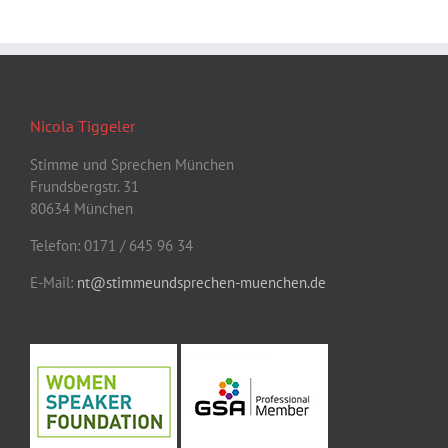
Nicola Tiggeler
Stimme und Sprechen München
Frundsbergstr. 31
80634 München
Telefon: 0171 / 645 96 34
E-Mail:
nt@stimmeundsprechen-muenchen.de