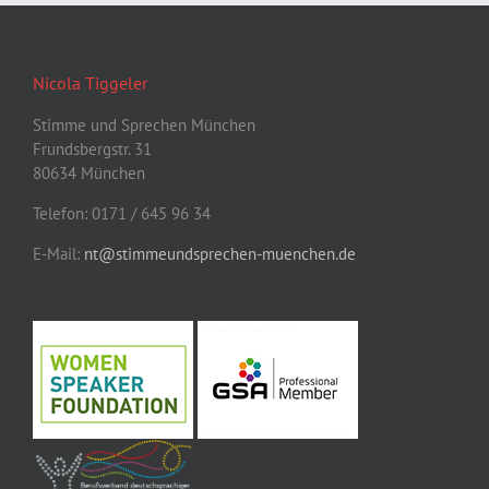
Nicola Tiggeler
Stimme und Sprechen München
Frundsbergstr. 31
80634 München
Telefon: 0171 / 645 96 34
E-Mail:
nt@stimmeundsprechen-muenchen.de