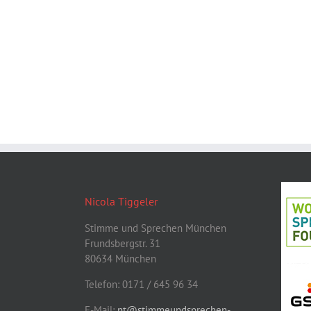
Nicola Tiggeler
Stimme und Sprechen München
Frundsbergstr. 31
80634 München
Telefon: 0171 / 645 96 34
E-Mail:
nt@stimmeundsprechen-