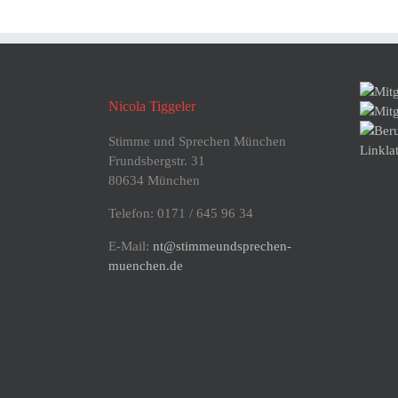
Nicola Tiggeler
Stimme und Sprechen München
Frundsbergstr. 31
80634 München
Telefon: 0171 / 645 96 34
E-Mail:
nt@stimmeundsprechen-
muenchen.de