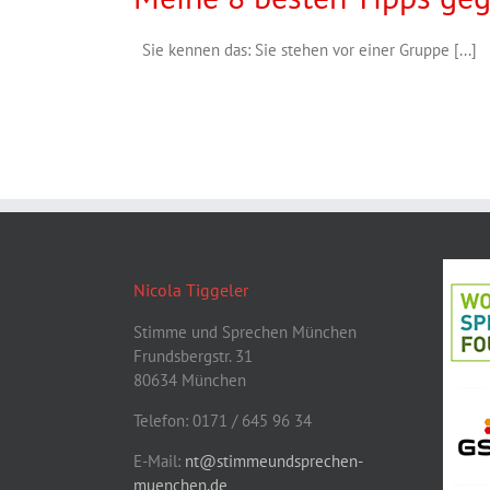
Sie kennen das: Sie stehen vor einer Gruppe [...]
Nicola Tiggeler
Stimme und Sprechen München
Frundsbergstr. 31
80634 München
Telefon: 0171 / 645 96 34
E-Mail:
nt@stimmeundsprechen-
muenchen.de