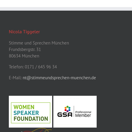
Nicola Tiggeler
Stimme und Sprechen München
Frundsbergstr. 31
80634 München
Telefon: 0171 / 645 96 34
E-Mail:
nt@stimmeundsprechen-muenchen.de