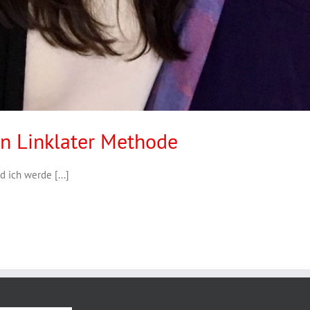
in Linklater Methode
d ich werde [...]