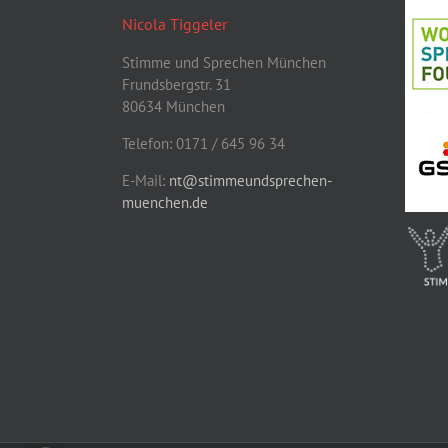
Nicola Tiggeler
Stimme und Sprechen München
Frundsbergstr. 31
80634 München
Telefon: 0171 / 645 96 34
E-Mail:
nt@stimmeundsprechen-
muenchen.de