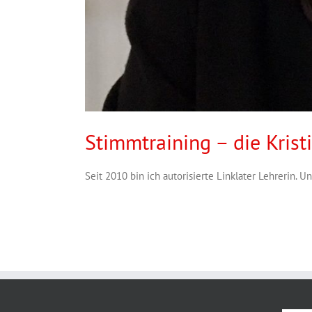
Stimmtraining – die Krist
Seit 2010 bin ich autorisierte Linklater Lehrerin. Un