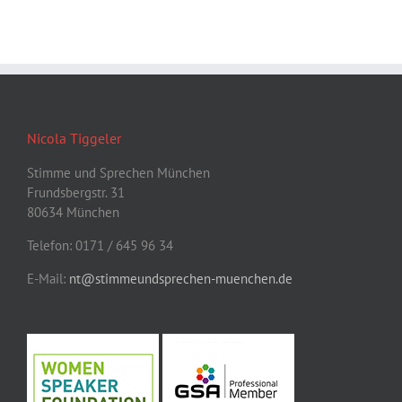
Nicola Tiggeler
Stimme und Sprechen München
Frundsbergstr. 31
80634 München
Telefon: 0171 / 645 96 34
E-Mail:
nt@stimmeundsprechen-muenchen.de