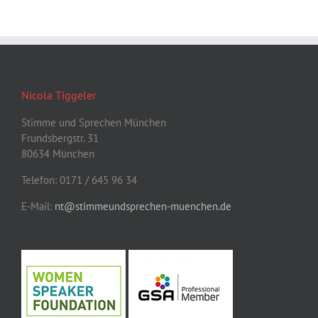
Nicola Tiggeler
Stimme und Sprechen München
Frundsbergstr. 31
80634 München
Telefon: 0171 / 645 96 34
E-Mail:
nt@stimmeundsprechen-muenchen.de