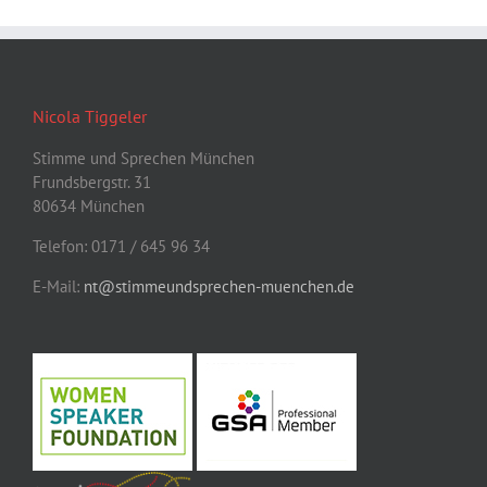
Nicola Tiggeler
Stimme und Sprechen München
Frundsbergstr. 31
80634 München
Telefon: 0171 / 645 96 34
E-Mail:
nt@stimmeundsprechen-muenchen.de