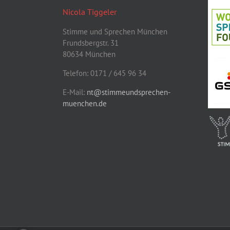
Nicola Tiggeler
Stimme und Sprechen München
Frundsbergstr. 31
80634 München
Telefon: 0171 / 645 96 34
E-Mail:
nt@stimmeundsprechen-
muenchen.de