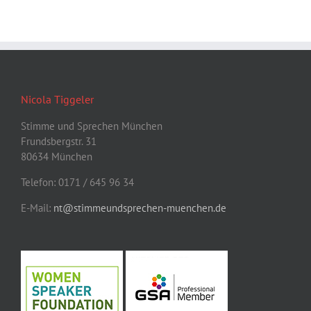
Nicola Tiggeler
Stimme und Sprechen München
Frundsbergstr. 31
80634 München
Telefon: 0171 / 645 96 34
E-Mail:
nt@stimmeundsprechen-muenchen.de