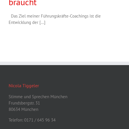
braucht
Das Ziel meiner Führungskräfte-Coachings ist die
Entwicklung der [...]
Nicola Tiggeler
Stimme und Sprechen München
Frundsbergstr. 31
80634 München
Telefon: 0171 / 645 96 34