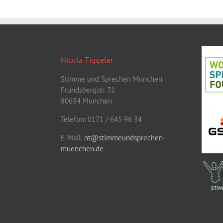
Nicola Tiggeler
Stimme und Sprechen München
Frundsbergstr. 31
80634 München
Telefon: 0171 / 645 96 34
E-Mail:
nt@stimmeundsprechen-
muenchen.de