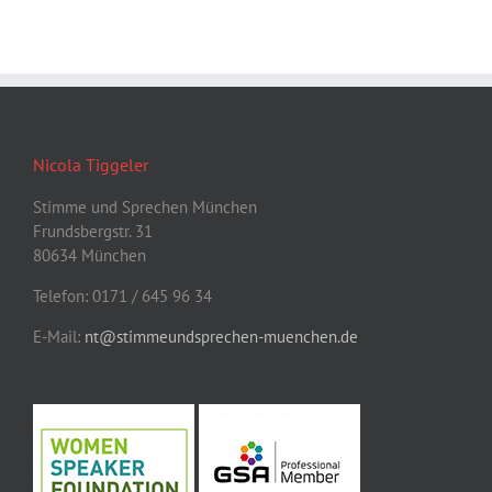
Nicola Tiggeler
Stimme und Sprechen München
Frundsbergstr. 31
80634 München
Telefon: 0171 / 645 96 34
E-Mail:
nt@stimmeundsprechen-muenchen.de