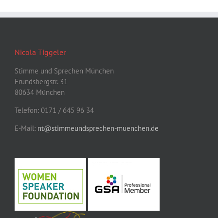
Nicola Tiggeler
Stimme und Sprechen München
Frundsbergstr. 31
80634 München
Telefon: 0171 / 645 96 34
E-Mail:
nt@stimmeundsprechen-muenchen.de