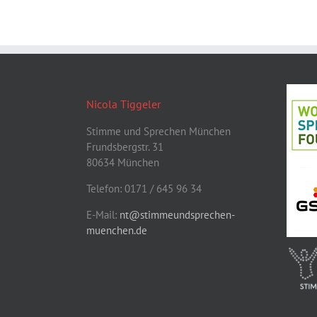
Nicola Tiggeler
Stimme und Sprechen München
Frundsbergstr. 31
80634 München
Telefon: 0171 / 645 96 34
E-Mail:
nt@stimmeundsprechen-
muenchen.de