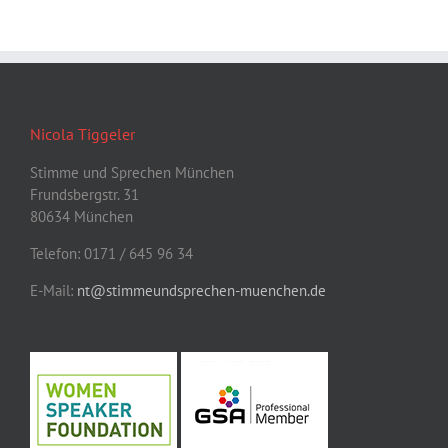
Nicola Tiggeler
Stimme und Sprechen München
Frundsbergstr. 31
80634 München
Telefon: 0171 / 645 96 34
E-Mail:
nt@stimmeundsprechen-muenchen.de