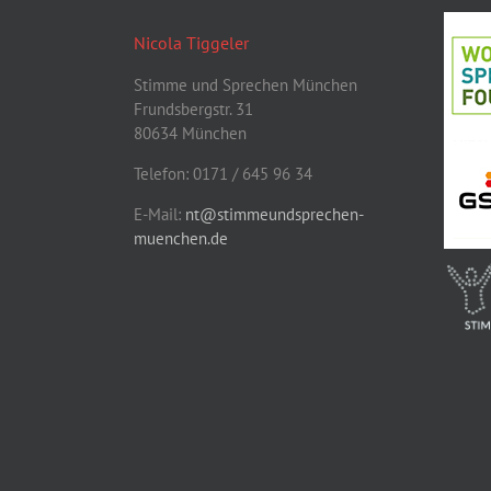
Nicola Tiggeler
Stimme und Sprechen München
Frundsbergstr. 31
80634 München
Telefon: 0171 / 645 96 34
E-Mail:
nt@stimmeundsprechen-
muenchen.de