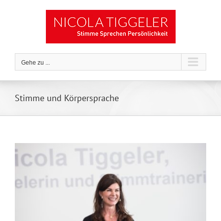
Zum
Inhalt
springen
Gehe zu ...
Stimme und Körpersprache