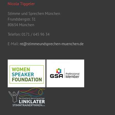
Nicola Tiggeler
Stimme und Sprechen München
Frundsbergstr. 31
80634 München
Telefon: 0171 / 645 96 34
E-Mail:
nt@stimmeundsprechen-muenchen.de