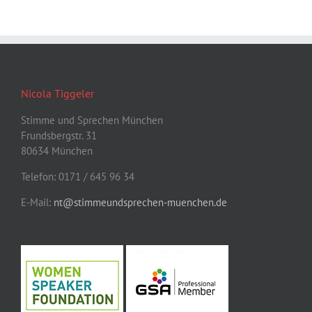
Nicola Tiggeler
Stimme und Sprechen München
Frundsbergstr. 31
80634 München
Telefon: 0171 / 645 96 34
E-Mail:
nt@stimmeundsprechen-muenchen.de