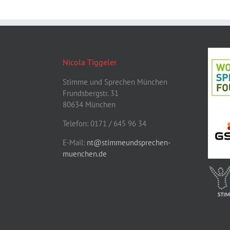
Nicola Tiggeler
Stimme und Sprechen München
Frundsbergstr. 31
80634 München
Telefon: 0171 / 645 96 34
E-Mail:
nt@stimmeundsprechen-
muenchen.de