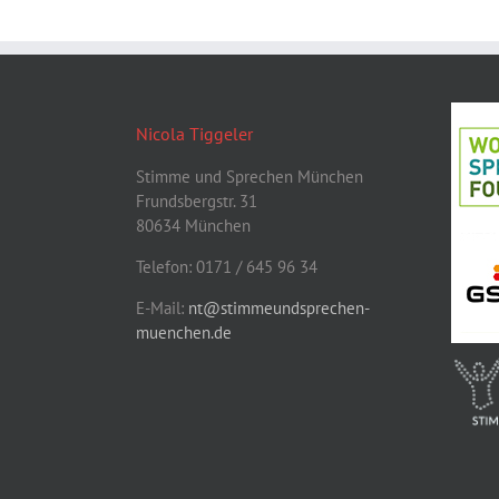
Nicola Tiggeler
Stimme und Sprechen München
Frundsbergstr. 31
80634 München
Telefon: 0171 / 645 96 34
E-Mail:
nt@stimmeundsprechen-
muenchen.de