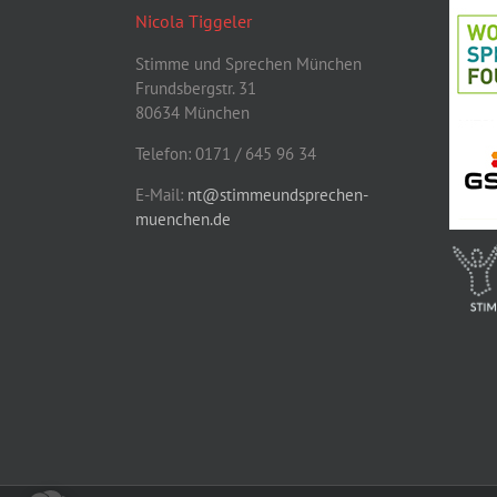
Nicola Tiggeler
Stimme und Sprechen München
Frundsbergstr. 31
80634 München
Telefon: 0171 / 645 96 34
E-Mail:
nt@stimmeundsprechen-
muenchen.de