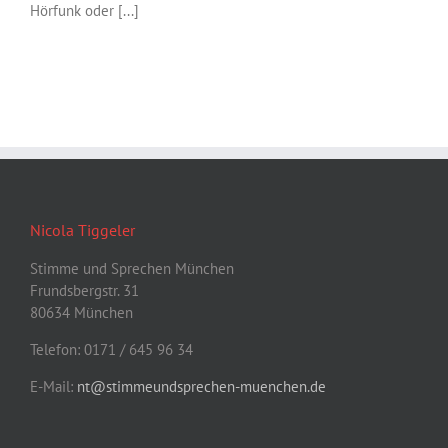
Hörfunk oder [...]
Nicola Tiggeler
Stimme und Sprechen München
Frundsbergstr. 31
80634 München
Telefon: 0171 / 645 96 34
E-Mail:
nt@stimmeundsprechen-muenchen.de