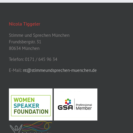
Nicola Tiggeler
Stimme und Sprechen München
Frundsbergstr. 31
80634 München
Telefon: 0171 / 645 96 34
E-Mail:
nt@stimmeundsprechen-muenchen.de