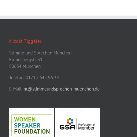
Nicola Tiggeler
Stimme und Sprechen München
Frundsbergstr. 31
80634 München
Telefon: 0171 / 645 96 34
E-Mail:
nt@stimmeundsprechen-muenchen.de