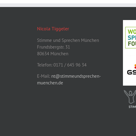
Nicola Tiggeler
Stimme und Sprechen München
Frundsbergstr. 31
80634 München
Telefon: 0171 / 645 96 34
E-Mail:
nt@stimmeundsprechen-
muenchen.de