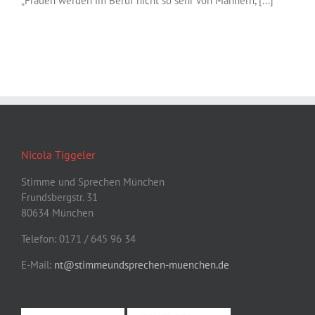
„Frauen werden im Beruf nicht so sehr von Männern, [...]
Nicola Tiggeler
Stimme und Sprechen München
Frundsbergstr. 31
80634 München
Telefon: 0171 / 645 96 34
E-Mail:
nt@stimmeundsprechen-muenchen.de